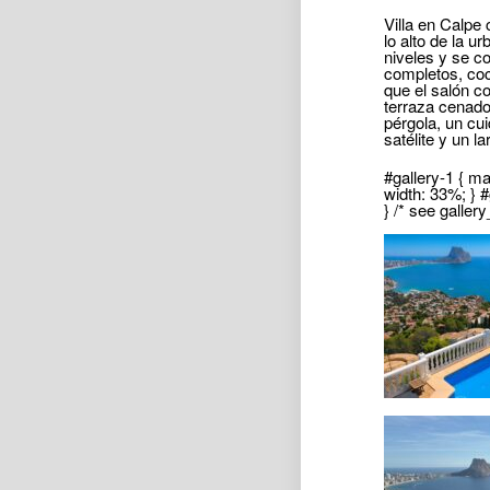
Villa en Calpe
lo alto de la u
niveles y se c
completos, coc
que el salón c
terraza cenado
pérgola, un cui
satélite y un la
#gallery-1 { mar
width: 33%; } #g
} /* see galler