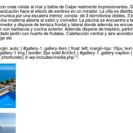
 con unas vistas al mar y bahia de Calpe realmente impresionantes. S
rbanización hace el efecto de sentirse en un mirador. La villa se distri
omunica por una escalera interior, consta de 3 dormitorios dobles, 3 
ina moderna abierta al salón y comedor. La piscina se encuentra a l
omedor y dispone de terraza frontal y lateral donde además se encue
r con barbacoa y cocina exterior. Además dispone de trastero, parkin
dado jardín con huerto de frutales. Calefacción central y aire acondici
rgo etc
gin: auto; } #gallery-1 .gallery-item { float: left; margin-top: 10px; text
allery-1 img { border: 2px solid #cfcfcf; } #gallery-1 .gallery-caption { 
y_shortcode() in wp-includes/media.php */