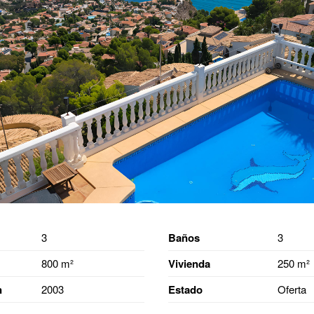
3
Baños
3
800 m²
Vivienda
250 m²
n
2003
Estado
Oferta