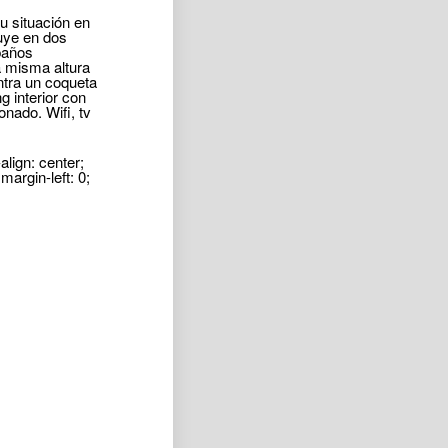
u situación en
buye en dos
baños
a misma altura
ntra un coqueta
g interior con
onado. Wifi, tv
-align: center;
margin-left: 0;