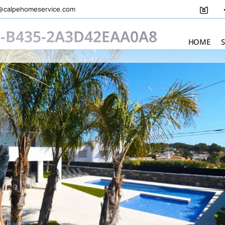
@calpehomeservice.com
5-B435-2A3D42EAA0A8
HOME