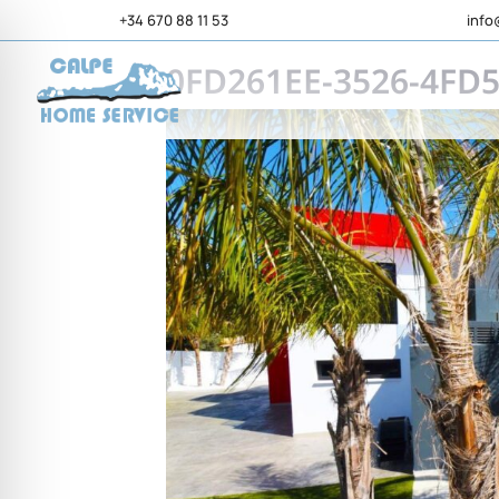
+34 670 88 11 53
info
0FD261EE-3526-4FD