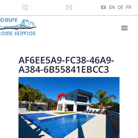
ES
EN
DE
FR
AF6EE5A9-FC38-46A9-
A384-6B55841EBCC3