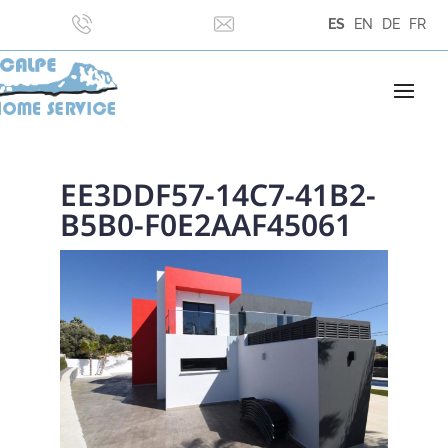
ES
EN
DE
FR
EE3DDF57-14C7-41B2-
B5B0-F0E2AAF45061