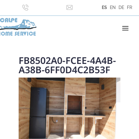
ES
EN
DE
FR
FB8502A0-FCEE-4A4B-
A38B-6FF0D4C2B53F