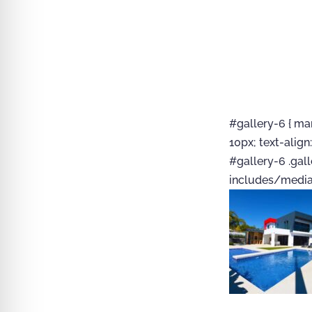
#gallery-6 { mar
10px; text-align
#gallery-6 .gall
includes/media