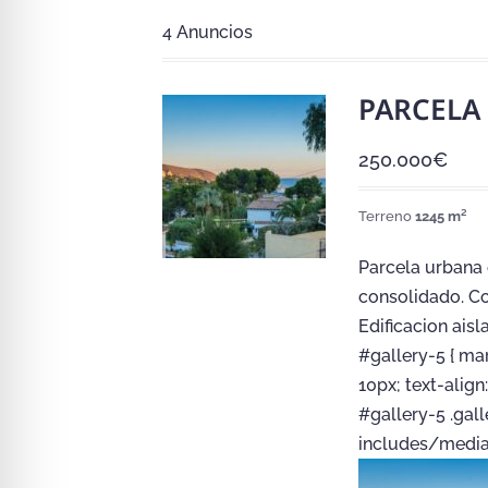
4
Anuncios
PARCELA
250.000
€
Terreno
1245 m²
Parcela urbana 
consolidado. Co
Edificacion aisl
#gallery-5 { mar
10px; text-align
#gallery-5 .gall
includes/media