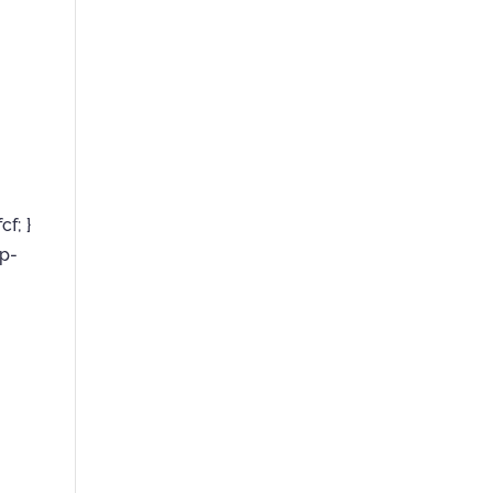
cf; }
wp-