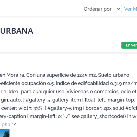
Ver 
 URBANA
En ve
en Moraira. Con una superficie de 1245 m2. Suelo urbano
eficiente ocupación 0,5. Indice de edificabilidad 0,319 m2/
ada. Ideal para cualquier uso. Viviendas o comercios, ocio et
gin: auto; } #gallery-5 .gallery-item { float: left; margin-top:
: center; width: 33%; } #gallery-5 img { border: 2px solid #cfcfc
ery-caption { margin-left: 0; } /* see gallery_shortcode() in 
.php */