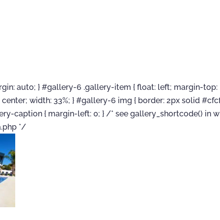
gin: auto; } #gallery-6 .gallery-item { float: left; margin-top:
: center; width: 33%; } #gallery-6 img { border: 2px solid #cfcf
ery-caption { margin-left: 0; } /* see gallery_shortcode() in 
.php */